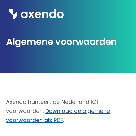
Wat we doen
Algemene voorwaarden
Inzichten
Ons werk
Over ons
Contact
Axendo hanteert de Nederland ICT
voorwaarden.
Download de algemene
voorwaarden als PDF
.
Werken bij Axendo
5