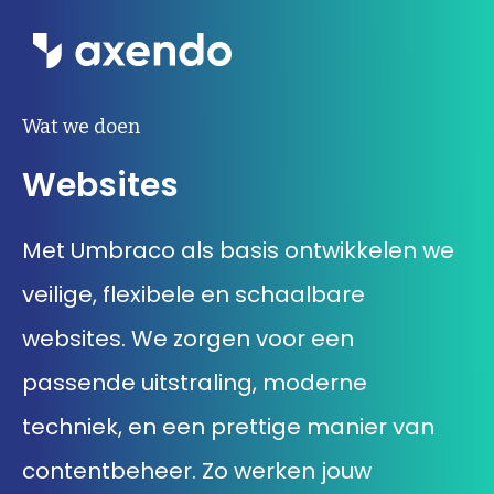
Wat we doen
Wat we doen
Websites
Inzichten
Ons werk
Met Umbraco als basis ontwikkelen we
veilige, flexibele en schaalbare
Over ons
websites. We zorgen voor een
Contact
passende uitstraling, moderne
techniek, en een prettige manier van
Werken bij Axendo
5
contentbeheer. Zo werken jouw