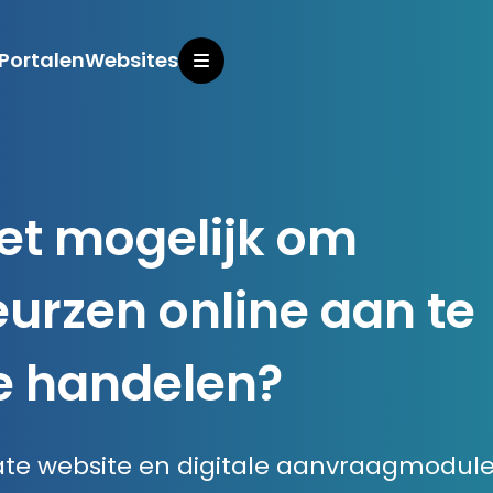
Portalen
Websites
en
Inzicht
et mogelijk om
urzen online aan te
Over o
te handelen?
te website en digitale aanvraagmodul