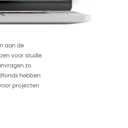
en aan de
rzen voor studie
anvragen zo
VSBfonds hebben
voor projecten