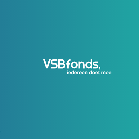
Sluiten
en
ns
e