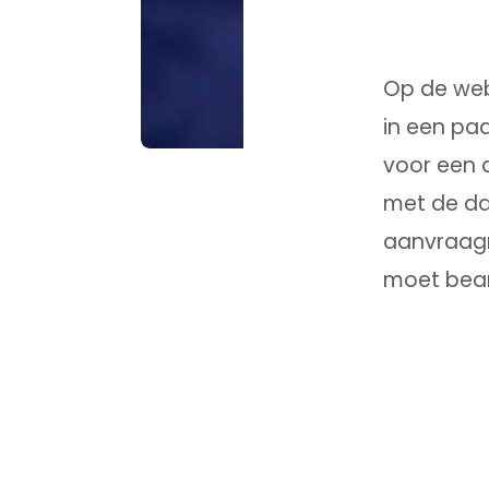
Op de web
in een paa
voor een d
met de da
aanvraagm
moet bea