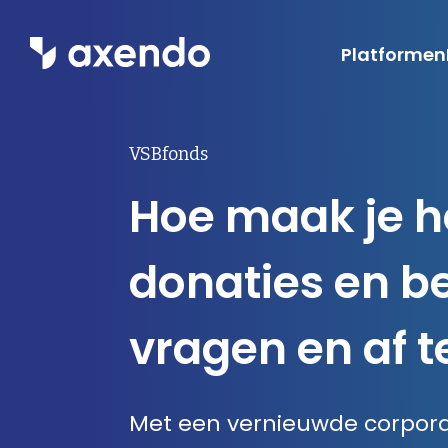
Platformen
Wat we do
VSBfonds
Hoe maak je h
donaties en be
Ons werk
vragen en af 
Contact
Met een vernieuwde corpora