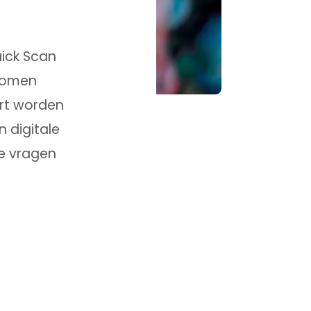
ick Scan
 komen
art worden
 digitale
e vragen