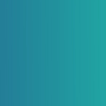
Telefoon
Adres
nl
033 432 3038
Amsterdamseweg
51B, 3812 RP
Amersfoort