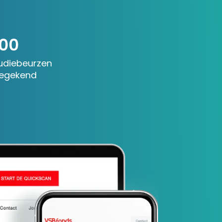
00
udiebeurzen
egekend