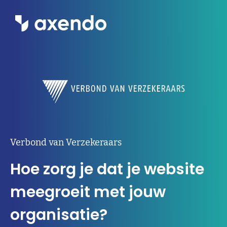
Wat we doen
Inzichten
Ons werk
Over ons
Verbond van Verzekeraars
Hoe zorg je dat je website
Contact
meegroeit met jouw
Werken bij Axendo
5
organisatie?