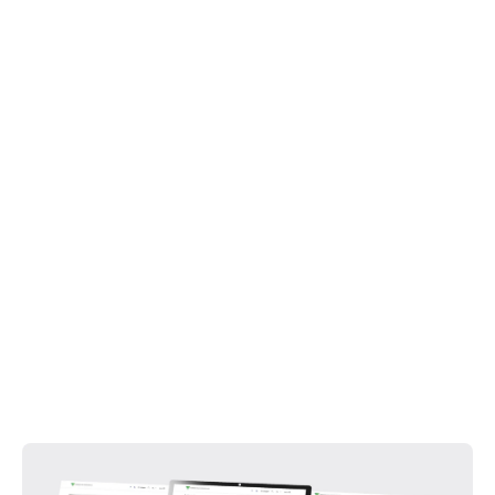
Centrum voor Verzekeringsstatistiek, is een
toonaangevend kennisinstituut voor
branchegenoten en journalisten. Hier komen
bijvoorbeeld de stormschades die in het
journaal voorbij komen vandaan. Deze tak
zorgt voor verbinding, inzicht en vooruitgang
en is daarmee cruciaal voor miljoenen
mensen.