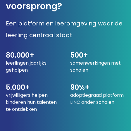
voorsprong?
033 432 3038
Een platform en leeromgeving waar de
Stuur routebeschrijving
leerling centraal staat
80.000+
500+
leerlingen jaarlijks
samenwerkingen met
geholpen
scholen
5.000+
90%+
vrijwilligers helpen
adoptiegraad platform
kinderen hun talenten
LINC onder scholen
te ontdekken