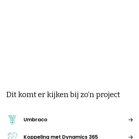
lancering van het nieuwe platform staat op
de planning voor komend jaar. We hopen
hiermee nog meer jongeren te helpen aan
kansen op de arbeidsmarkt!
Dit komt er kijken bij zo’n project
Umbraco
Koppeling met Dynamics 365