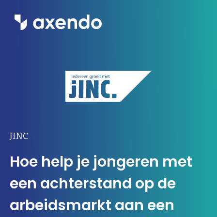
Wat we doen
Inzichten
Ons werk
Over ons
JINC
Hoe help je jongeren met
Contact
een achterstand op de
Werken bij Axendo
5
arbeidsmarkt aan een