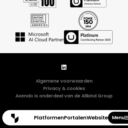
Algemene voorwaarden
Privacy & cookies
Axendo is onderdeel van de Allkind Group
Sluiten
Platformen
Portalen
Websites
Menu