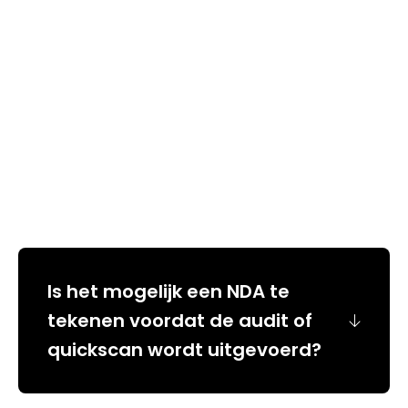
Meestgestelde vragen
Staat je vraag er niet tussen? Neem gerust
contact met ons op,
we beantwoorden je vraag graag!
Is het mogelijk een NDA te
tekenen voordat de audit of
quickscan wordt uitgevoerd?