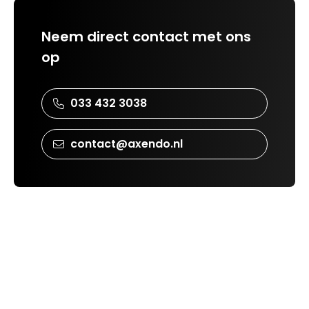
Neem direct contact met ons
op
033 432 3038
contact@axendo.nl
Zien we je binnenkort?
Bereikbaarheid Axendo
Hier vind je Axendo
Amsterdamseweg 51B, 3812 RP Amersfoort
Reis je met het openbaar vervoer?