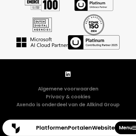
Algemene voorwaarden
Privacy & cookies
Axendo is onderdeel van de Allkind Group
Sluiten
Platformen
Portalen
Websites
Menu