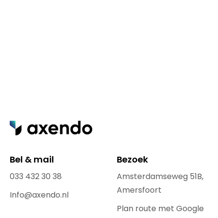
aandachtspunten
Informatie over infrastructuur
Aanvullende informatie
Indien mogelijk en gewenst gaan we
KvK 32115817
in gesprek met de leverancier om
Btw.nr. NL815921664B01
meer informatie op te halen.
Bel & mail
Bezoek
033 432 30 38
Amsterdamseweg 51B,
Amersfoort
Info@axendo.nl
Plan route met Google