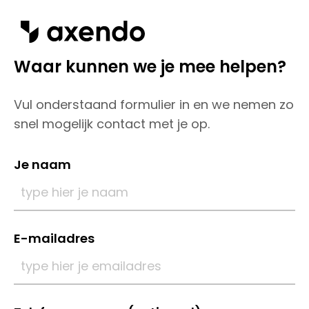
Waar kunnen we je mee helpen?
Wat we doen
Vul onderstaand formulier in en we nemen zo
Inzichten
snel mogelijk contact met je op.
Ons werk
Je naam
Over ons
Contact
E-mailadres
Werken bij Axendo
5