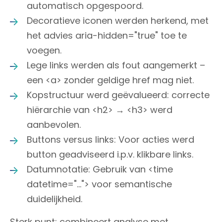
automatisch opgespoord.
Decoratieve iconen werden herkend, met
het advies aria-hidden="true" toe te
voegen.
Lege links werden als fout aangemerkt –
een <a> zonder geldige href mag niet.
Kopstructuur werd geëvalueerd: correcte
hiërarchie van <h2> → <h3> werd
aanbevolen.
Buttons versus links: Voor acties werd
button geadviseerd i.p.v. klikbare links.
Datumnotatie: Gebruik van <time
datetime="..."> voor semantische
duidelijkheid.
Sterk punt: combineert analyse met