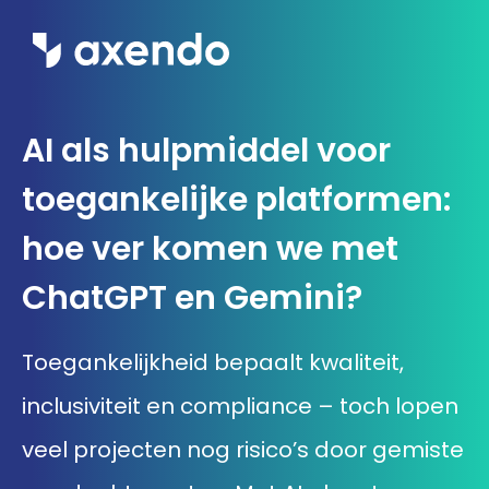
Wat we doen
AI als hulpmiddel voor
Inzichten
toegankelijke platformen:
Ons werk
hoe ver komen we met
ChatGPT en Gemini?
Over ons
Contact
Toegankelijkheid bepaalt kwaliteit,
inclusiviteit en compliance – toch lopen
Werken bij Axendo
veel projecten nog risico’s door gemiste
5