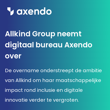
Wat we doen
Allkind Group neemt
Inzichten
digitaal bureau Axendo
Ons werk
over
Over ons
De overname onderstreept de ambitie
van Allkind om haar maatschappelijke
Contact
impact rond inclusie en digitale
innovatie verder te vergroten.
Werken bij Axendo
5