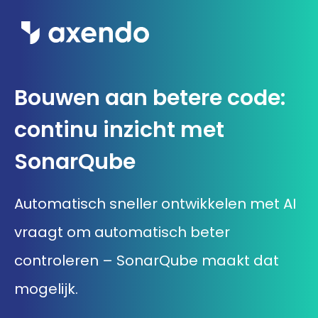
Wat we doen
Bouwen aan betere code:
Inzichten
continu inzicht met
Ons werk
SonarQube
Over ons
Automatisch sneller ontwikkelen met AI
vraagt om automatisch beter
Contact
controleren – SonarQube maakt dat
mogelijk.
Werken bij Axendo
5