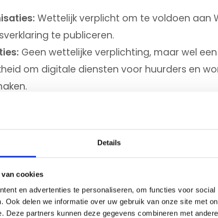
saties:
Wettelijk verplicht om te voldoen aan
sverklaring te publiceren.
ies:
Geen wettelijke verplichting, maar wel ee
kheid om digitale diensten voor huurders en 
maken.
:
Geen directe WCAG-verplichting, maar essenti
 moeten voor iedereen bruikbaar zijn.
sites moeten toegankelijk zijn om een breed pu
Details
lden extra regels voor digitale diensten en w
mmerciële diensten:
Vanaf 2025 verplicht toe
 van cookies
ibility Act (EAA), met minimale WCAG 2.1 AA-n
ent en advertenties te personaliseren, om functies voor social
. Ook delen we informatie over uw gebruik van onze site met on
e. Deze partners kunnen deze gegevens combineren met andere i