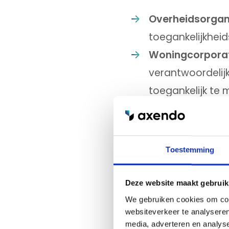
Overheidsorgani
toegankelijkheid
Woningcorporat
verantwoordelij
toegankelijk te 
Zorginstellingen
e-healthdiensten
Non-profits:
Web
Toestemming
en vanaf 2025 ge
Webshops en co
Deze website maakt gebruik
European Access
We gebruiken cookies om cont
websiteverkeer te analyseren
media, adverteren en analys