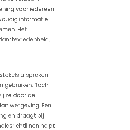
ening voor iedereen
oudig informatie
nemen. Het
 klanttevredenheid,
bstakels afspraken
n gebruiken. Toch
ij ze door de
dan wetgeving. Een
ing en draagt bij
idsrichtlijnen helpt