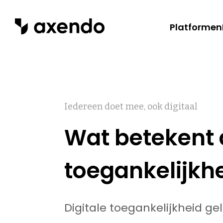
Platformen
Wat we do
Iedereen doet mee, ook digitaal
Wat betekent d
Ons werk
toegankelijkhe
Digitale toegankelijkheid ge
Contact