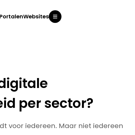
Portalen
Websites
en
Inzicht
igitale
Over o
id per sector?
ldt voor iedereen. Maar niet iedereen