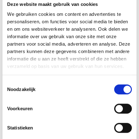
deze in Dynamics 365
Deze website maakt gebruik van cookies
We gebruiken cookies om content en advertenties te
personaliseren, om functies voor social media te bieden
en om ons websiteverkeer te analyseren. Ook delen we
informatie over uw gebruik van onze site met onze
Umbraco Webhooks
partners voor social media, adverteren en analyse. Deze
partners kunnen deze gegevens combineren met andere
Umbraco Webhooks zijn meldingen die
informatie die u aan ze heeft verstrekt of die ze hebben
automatisch worden verstuurd naar een
verzameld op basis van uw gebruik van hun services.
externe bestemming wanneer er iets
verandert in je Umbraco-site, zoals het
Toestemmingsselectie
Noodzakelijk
publiceren van content. Zo kun je een extern
platform (Power Platform in dit geval) direct
Voorkeuren
laten weten dat er iets is aangepast. We
stellen een Webhook die de bovengenoemde
Statistieken
Power Automate flow triggert zodra er een
nieuwsbrief wordt gepubliceerd in Umbraco.