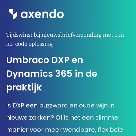
Wat we doen
Tijdswinst bij nieuwsbriefverzending met een
no-code oplossing
Inzichten
Umbraco DXP en
Ons werk
Dynamics 365 in de
Over ons
praktijk
Contact
Is DXP een buzzword en oude wijn in
nieuwe zakken? Of is het een slimme
Werken bij Axendo
5
manier voor meer wendbare, flexibele