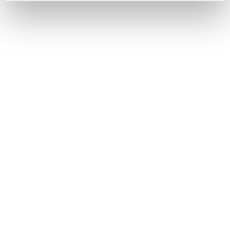
Een vernieuwende, betrouwbare
oplossing als eindresultaat
In het begin van februari 2022 ging de
website live. Terwijl de storm Eunice over het
land raasde, hield de nieuwe website van
VRMWB zich goed staande; de eerste echte
test werd doorstaan. Uiteindelijk hebben we
een website gerealiseerd met Umbraco CMS
als basis, die voldoet aan de WCAG,
waardoor de website digitaal toegankelijk is.
De website en app draaien nu los van elkaar: