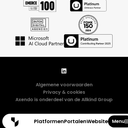
Algemene voorwaarden
Privacy & cookies
Axendo is onderdeel van de Allkind Group
Sluiten
Platformen
Portalen
Websites
Menu