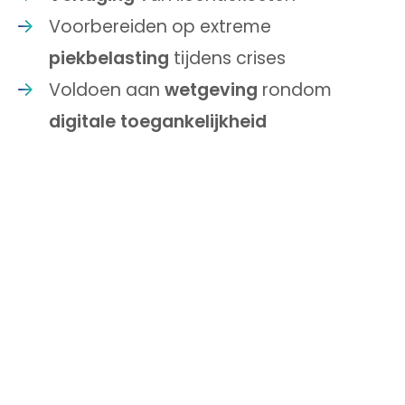
Voorbereiden op extreme
piekbelasting
tijdens crises
Voldoen aan
wetgeving
rondom
digitale toegankelijkheid
Over Veiligheidsregio Midden- en
West-Brabant
Veiligheidsregio Midden- en West-Brabant
(VRMWB) heeft een duidelijke missie: de regio