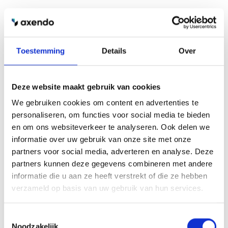
maakten een planning en deelden de taken in
voor tweewekelijkse sprints. Tijdens de
ontwikkeling testten we tussentijds, en bij de
oplevering van de eerste templates startte
Toestemming
Details
Over
VRMWB met het vullen van de content. Waar
zij tegenaan liepen, kon hierdoor meteen
Deze website maakt gebruik van cookies
worden meegenomen in de opvolgende
We gebruiken cookies om content en advertenties te
sprints.
personaliseren, om functies voor social media te bieden
en om ons websiteverkeer te analyseren. Ook delen we
informatie over uw gebruik van onze site met onze
partners voor social media, adverteren en analyse. Deze
partners kunnen deze gegevens combineren met andere
informatie die u aan ze heeft verstrekt of die ze hebben
verzameld op basis van uw gebruik van hun services.
‘“Het was een intensieve
Toestemmingsselectie
Noodzakelijk