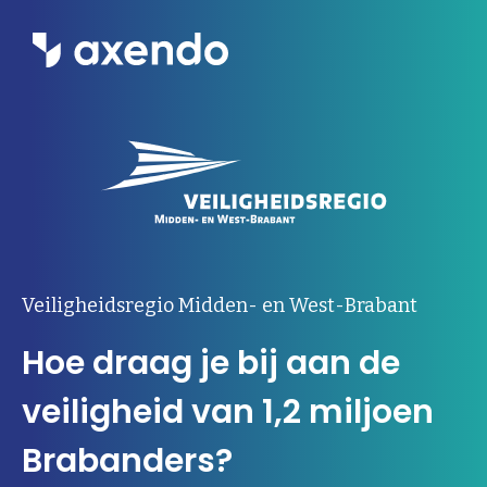
Wat we doen
Inzichten
Ons werk
Over ons
Veiligheidsregio Midden- en West-Brabant
Hoe draag je bij aan de
Contact
veiligheid van 1,2 miljoen
Werken bij Axendo
5
Brabanders?