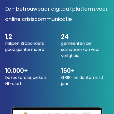
033 432 3038
Een betrouwbaar digitaal platform voor
online crisiscommunicatie
Stuur routebeschrijving
1,2
24
miljoen Brabanders
gemeenten die
goed geïnformeerd
samenwerken voor
veiligheid
10.000+
150+
bezoekers bij pieken
GRIP-incidenten in 10
NL-alert
jaar