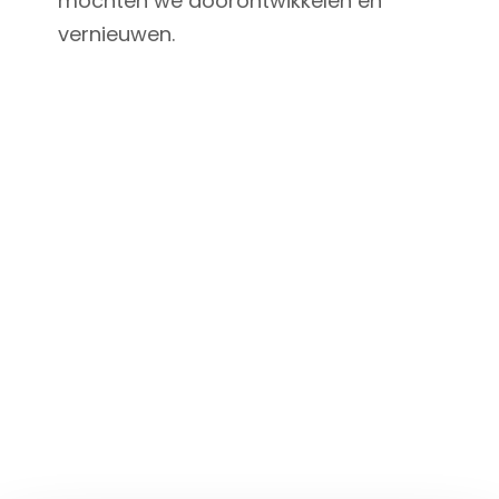
mochten we doorontwikkelen en
vernieuwen.
Ontwikkeling nieuw digitaal
platform
Op basis van een design en de eerder
genoemde eisen zijn we aan de slag gegaan.
Samen met VRMWB werkten we de eisen en
wensen uit tot uitgebreide stories. We