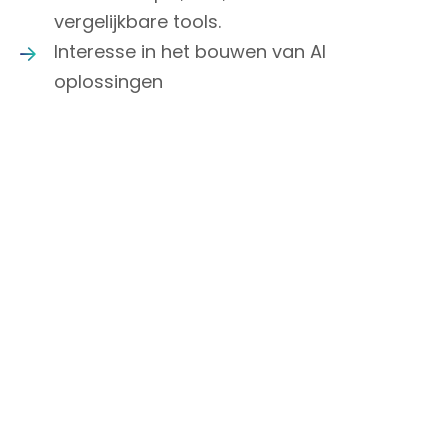
vergelijkbare tools.
Interesse in het bouwen van AI
oplossingen
Wat bieden wij jou?
Een voltijdse functie met veel autonomie
en zichtbare impact.
De kans om mee te bouwen aan