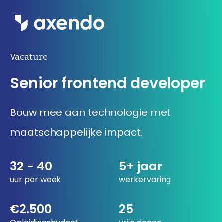
Wat we doen
Vacature
Senior frontend developer
Inzichten
Ons werk
Bouw mee aan technologie met
maatschappelijke impact.
Over ons
Contact
32 - 40
5+ jaar
uur per week
werkervaring
Werken bij Axendo
5
€2.500
25