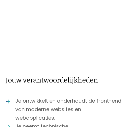
verbeteren. Daarnaast onderzoeken we hoe
AI-functionaliteiten kunnen worden
geïntegreerd in onze producten en diensten.
Jouw verantwoordelijkheden
Je ontwikkelt en onderhoudt de front-end
van moderne websites en
webapplicaties.
Je neemt technische