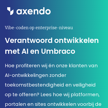
Wat we doen
Vibe-coden op enterprise-niveau
Verantwoord ontwikkelen
Inzichten
met AI en Umbraco
Ons werk
Hoe profiteren wij én onze klanten van
Over ons
AI-ontwikkelingen zonder
Contact
toekomstbestendigheid en veiligheid
op te offeren? Lees hoe wij platformen,
Werken bij Axendo
5
portalen en sites ontwikkelen voorbij de